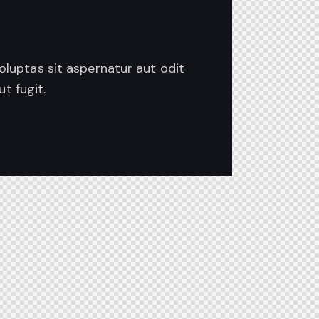
luptas sit aspernatur aut odit
t fugit.