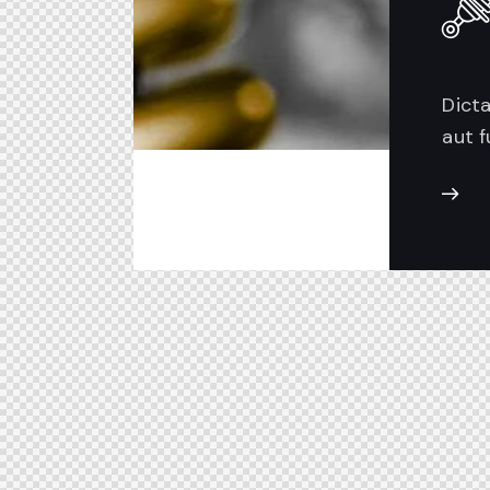
Dict
aut f