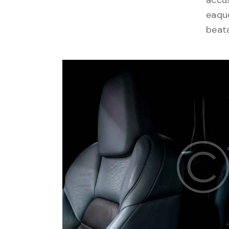
accu
eaque
beata