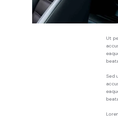
Ut pe
accu
eaque
beata
Sed u
accu
eaque
beata
Lorem