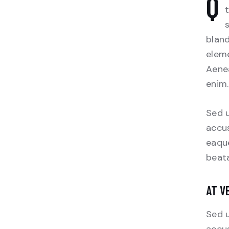
Qroin faucibus nec mauris a sodales, sed elementum mi
t
bland
eleme
Aenea
enim.
Sed u
accu
eaque
beata
AT V
Sed u