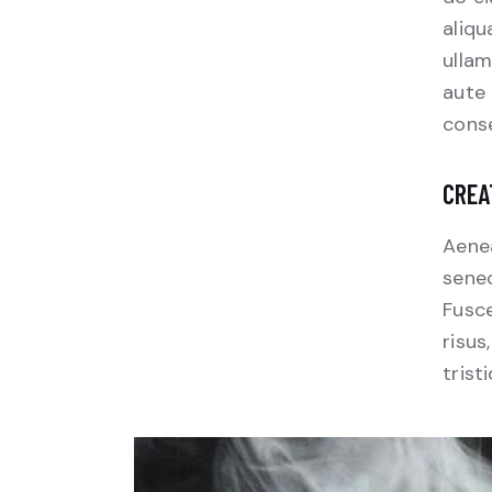
aliqu
ullam
aute 
conse
CREA
Aenea
senec
Fusce
risus
trist