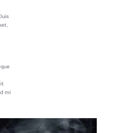
Duis
met,
ique
it
id mi