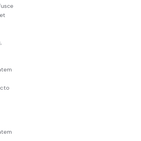
 Fusce
et
,
tatem
ecto
tatem