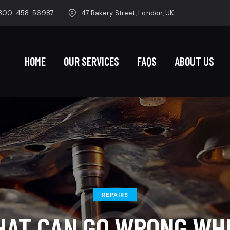
-800-458-56987
47 Bakery Street, London, UK
HOME
OUR SERVICES
FAQS
ABOUT US
REPAIRS
AT CAN GO WRONG WH