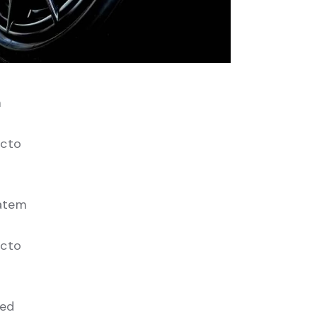
m
ecto
tatem
ecto
sed