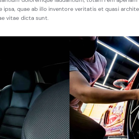
santium doloremque laudantium, totam rem aperiam
 ipsa, quae ab illo inventore veritatis et quasi archit
e vitae dicta sunt.