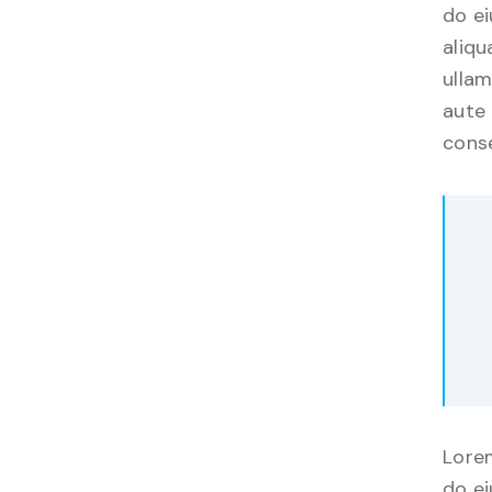
do e
aliqu
ullam
aute 
conse
Lorem
do e